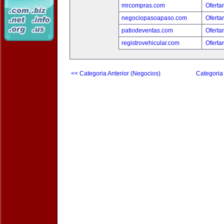
mrcompras.com
Oferta
negociopasoapaso.com
Oferta
patiodeventas.com
Oferta
registrovehicular.com
Oferta
<< Categoria Anterior (Negocios)
Categoria