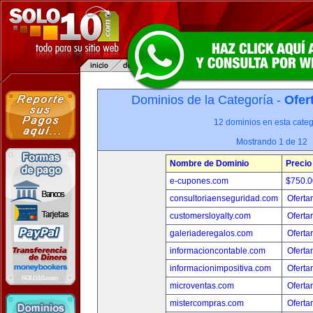
Dominios de la Categoría -
Ofer
12 dominios en esta categ
Mostrando 1 de 12
Nombre de Dominio
Precio
e-cupones.com
$750.
consultoriaenseguridad.com
Oferta
customersloyalty.com
Oferta
galeriaderegalos.com
Oferta
informacioncontable.com
Oferta
informacionimpositiva.com
Oferta
microventas.com
Oferta
mistercompras.com
Oferta