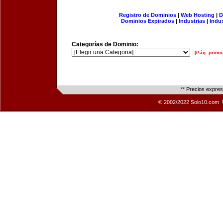
Registro de Dominios
|
Web Hosting
|
D
Dominios Expirados
|
Industrias
|
Indu
Categorías de Dominio:
[Pág. princi
** Precios expre
© 2002/2022 Solo10.com