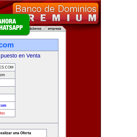
.com
 puesto en Venta
ES.COM
com
.com
tas
ealizar una Oferta