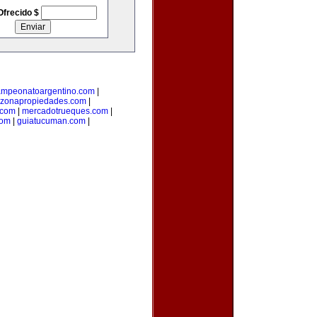
Ofrecido $
ampeonatoargentino.com
|
zonapropiedades.com
|
.com
|
mercadotrueques.com
|
com
|
guiatucuman.com
|