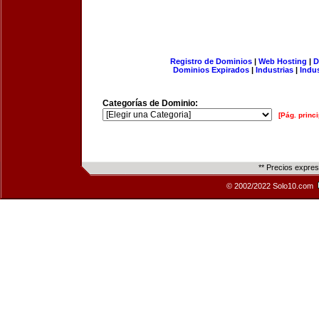
Registro de Dominios
|
Web Hosting
|
D
Dominios Expirados
|
Industrias
|
Indu
Categorías de Dominio:
[Pág. princi
** Precios expre
© 2002/2022 Solo10.com