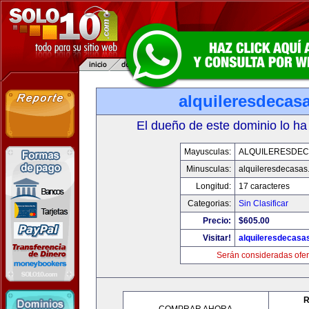
alquileresdecas
El dueño de este dominio lo ha
Mayusculas:
ALQUILERESDE
Minusculas:
alquileresdecasas
Longitud:
17 caracteres
Categorias:
Sin Clasificar
Precio:
$605.00
Visitar!
alquileresdecasa
Serán consideradas ofer
R