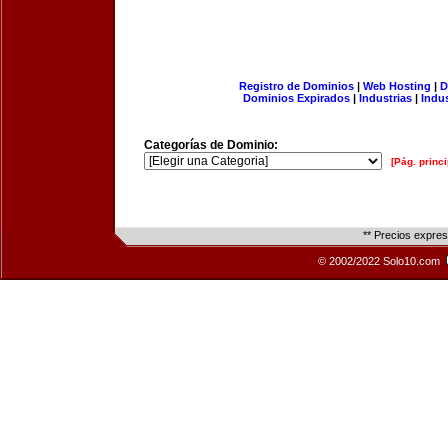
Registro de Dominios
|
Web Hosting
|
D
Dominios Expirados
|
Industrias
|
Indu
Categorías de Dominio:
[Pág. princi
** Precios expre
© 2002/2022 Solo10.com