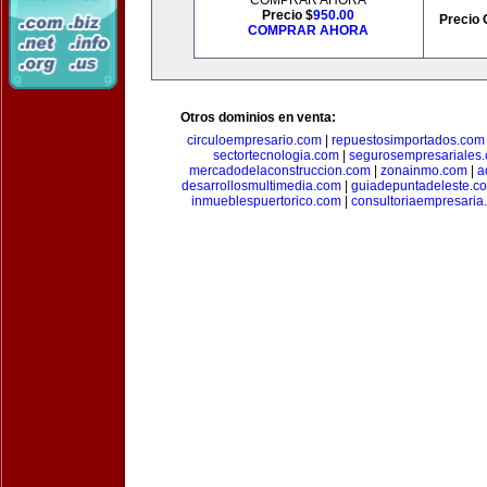
COMPRAR AHORA
Precio $
950.00
Precio 
COMPRAR AHORA
Otros dominios en venta:
circuloempresario.com
|
repuestosimportados.com
sectortecnologia.com
|
segurosempresariales
mercadodelaconstruccion.com
|
zonainmo.com
|
a
desarrollosmultimedia.com
|
guiadepuntadeleste.c
inmueblespuertorico.com
|
consultoriaempresaria