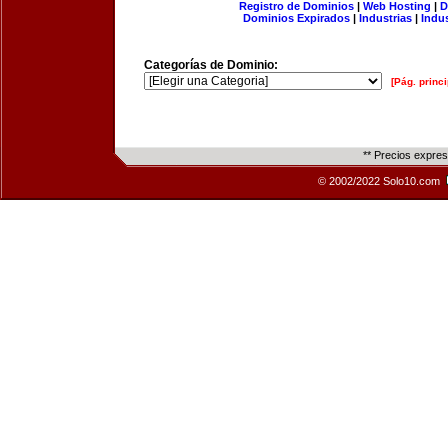
Registro de Dominios
|
Web Hosting
|
D
Dominios Expirados
|
Industrias
|
Indu
Categorías de Dominio:
[Pág. princi
** Precios expre
© 2002/2022 Solo10.com