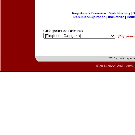
Registro de Dominios
|
Web Hosting
|
D
Dominios Expirados
|
Industrias
|
Indu
Categorías de Dominio:
[Pág. princi
** Precios expre
© 2002/2022 Solo10.com