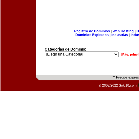
Registro de Dominios
|
Web Hosting
|
D
Dominios Expirados
|
Industrias
|
Indu
Categorías de Dominio:
[Pág. princi
** Precios expre
© 2002/2022 Solo10.com