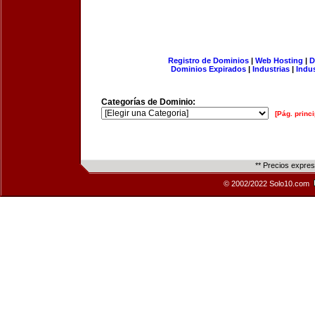
Registro de Dominios
|
Web Hosting
|
D
Dominios Expirados
|
Industrias
|
Indu
Categorías de Dominio:
[Pág. princi
** Precios expre
© 2002/2022 Solo10.com