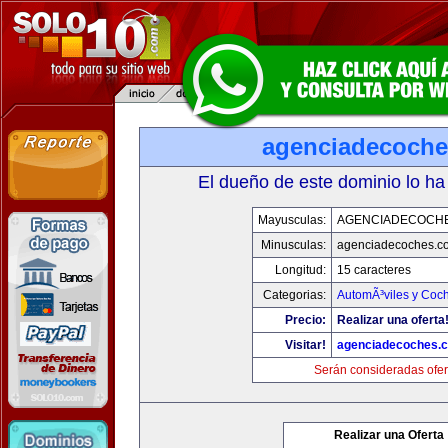
agenciadecoch
El dueño de este dominio lo ha
Mayusculas:
AGENCIADECOCH
Minusculas:
agenciadecoches.c
Longitud:
15 caracteres
Categorias:
AutomÃ³viles y Coc
Precio:
Realizar una oferta
Visitar!
agenciadecoches.
Serán consideradas ofer
Realizar una Oferta