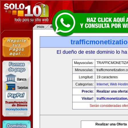
trafficmonetizati
El dueño de este dominio lo ha
Mayusculas:
TRAFFICMONETIZA
Minusculas:
trafficmonetization.
Longitud:
19 caracteres
Categorias:
Internet
,
Web Hostin
Precio:
Realizar una oferta
Visitar!
trafficmonetization
Serán consideradas ofer
Realizar una Oferta