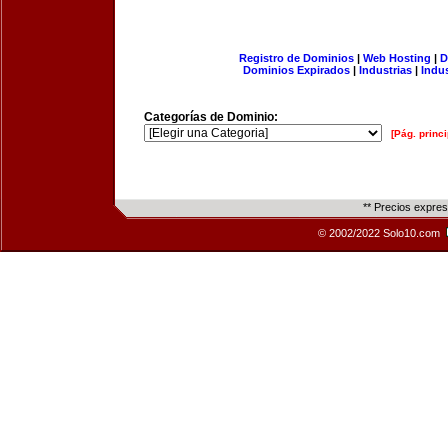
Registro de Dominios
|
Web Hosting
|
D
Dominios Expirados
|
Industrias
|
Indu
Categorías de Dominio:
[Pág. princi
** Precios expre
© 2002/2022 Solo10.com