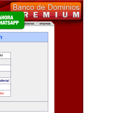
m
OM
oferta!
tas