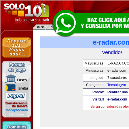
e-radar.co
Vendido!
Mayusculas:
E-RADAR.C
Minusculas:
e-radar.com
Longitud:
7 caracteres
Categorias:
TecnologÃ­a
Precio:
Realizar una 
Visitar!
e-radar.com
Serán consideradas ofer