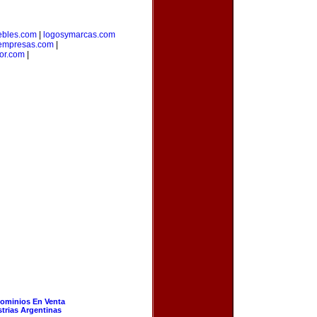
bles.com
|
logosymarcas.com
empresas.com
|
or.com
|
ominios En Venta
strias Argentinas