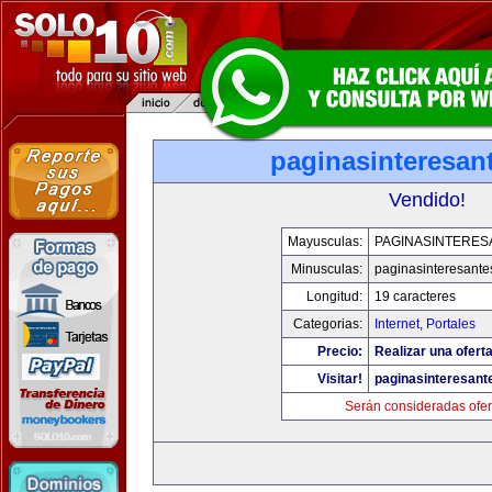
paginasinteresan
Vendido!
Mayusculas:
PAGINASINTERES
Minusculas:
paginasinteresant
Longitud:
19 caracteres
Categorias:
Internet
,
Portales
Precio:
Realizar una oferta
Visitar!
paginasinteresan
Serán consideradas ofer