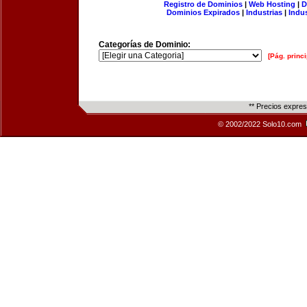
Registro de Dominios
|
Web Hosting
|
D
Dominios Expirados
|
Industrias
|
Indu
Categorías de Dominio:
[Pág. princi
** Precios expre
© 2002/2022 Solo10.com