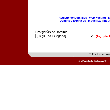
Registro de Dominios
|
Web Hosting
|
D
Dominios Expirados
|
Industrias
|
Indu
Categorías de Dominio:
[Pág. princi
** Precios expre
© 2002/2022 Solo10.com