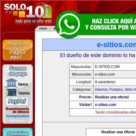
e-sitios.co
El dueño de este dominio lo ha
Mayusculas:
E-SITIOS.COM
Minusculas:
e-sitios.com
Longitud:
8 caracteres
Categorias:
Internet
,
Portales
,
Web Ho
Precio:
Realizar una oferta!
Visitar!
e-sitios.com
Serán consideradas ofer
Realizar una Oferta