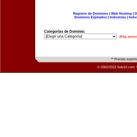
Registro de Dominios
|
Web Hosting
|
D
Dominios Expirados
|
Industrias
|
Indu
Categorías de Dominio:
[Pág. princi
** Precios expre
© 2002/2022 Solo10.com