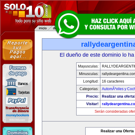
rallydeargenti
El dueño de este dominio lo ha
Mayusculas:
RALLYDEARGENTI
Minusculas:
rallydeargentina.co
Longitud:
16 caracteres
Categorias:
AutomÃ³viles y Coc
Precio:
Realizar una oferta
Visitar!
rallydeargentina.c
Serán consideradas ofer
Realizar una Oferta