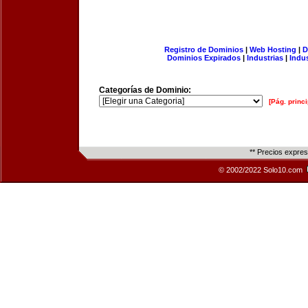
Registro de Dominios
|
Web Hosting
|
D
Dominios Expirados
|
Industrias
|
Indu
Categorías de Dominio:
[Pág. princi
** Precios expre
© 2002/2022 Solo10.com