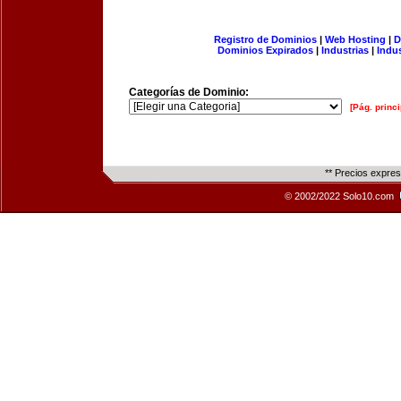
Registro de Dominios
|
Web Hosting
|
D
Dominios Expirados
|
Industrias
|
Indu
Categorías de Dominio:
[Pág. princi
** Precios expre
© 2002/2022 Solo10.com