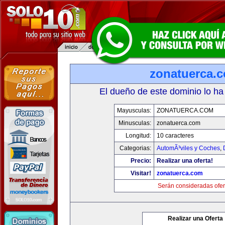
zonatuerca.
El dueño de este dominio lo ha
Mayusculas:
ZONATUERCA.COM
Minusculas:
zonatuerca.com
Longitud:
10 caracteres
Categorias:
AutomÃ³viles y Coches
,
Precio:
Realizar una oferta!
Visitar!
zonatuerca.com
Serán consideradas ofer
Realizar una Oferta