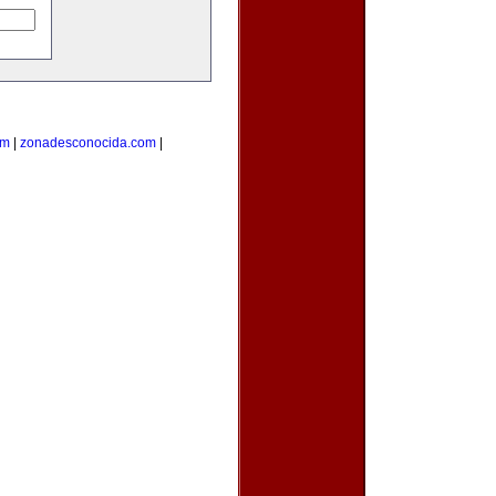
om
|
zonadesconocida.com
|