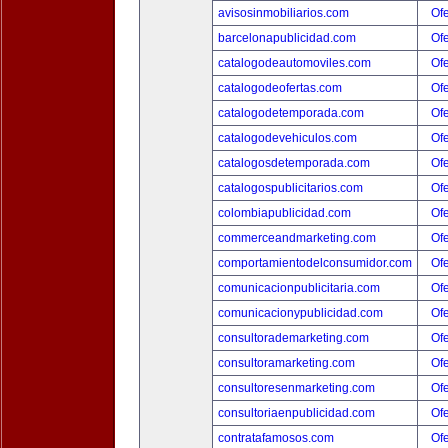
avisosinmobiliarios.com
Ofe
barcelonapublicidad.com
Ofe
catalogodeautomoviles.com
Ofe
catalogodeofertas.com
Ofe
catalogodetemporada.com
Ofe
catalogodevehiculos.com
Ofe
catalogosdetemporada.com
Ofe
catalogospublicitarios.com
Ofe
colombiapublicidad.com
Ofe
commerceandmarketing.com
Ofe
comportamientodelconsumidor.com
Ofe
comunicacionpublicitaria.com
Ofe
comunicacionypublicidad.com
Ofe
consultorademarketing.com
Ofe
consultoramarketing.com
Ofe
consultoresenmarketing.com
Ofe
consultoriaenpublicidad.com
Ofe
contratafamosos.com
Ofe