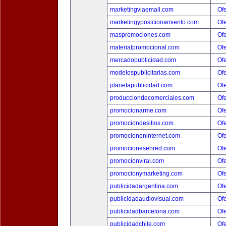
marketingviaemail.com
Ofe
marketingyposicionamiento.com
Ofe
maspromociones.com
Ofe
materialpromocional.com
Ofe
mercadopublicidad.com
Ofe
modelospublicitarias.com
Ofe
planetapublicidad.com
Ofe
producciondecomerciales.com
Ofe
promocionarme.com
Ofe
promociondesitios.com
Ofe
promocioneninternet.com
Ofe
promocionesenred.com
Ofe
promocionviral.com
Ofe
promocionymarketing.com
Ofe
publicidadargentina.com
Ofe
publicidadaudiovisual.com
Ofe
publicidadbarcelona.com
Ofe
publicidadchile.com
Ofe