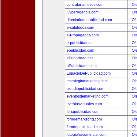
contratarfamosos.com
Ofe
CyberAgencia.com
Ofe
directoriodepublicidad.com
Ofe
e-catalogos.com
Ofe
e-Propaganda.com
Ofe
e-publicidad.es
Ofe
epublicidad.com
Ofe
ePublicidad.net
Ofe
ePublicidade.com
Ofe
EspacioDePublicidad.com
Ofe
estrategiamarketing.com
Ofe
estudiopublicidad.com
Ofe
eventosdemarketing.com
Ofe
eventosvirtuales.com
Ofe
feriapublicidad.com
Ofe
forodemarketing.com
Ofe
forodepublicidad.com
Ofe
fotografiacomercial.com
Ofe