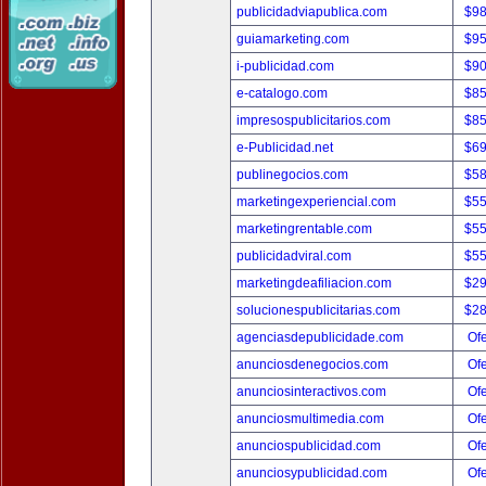
publicidadviapublica.com
$9
guiamarketing.com
$9
i-publicidad.com
$9
e-catalogo.com
$8
impresospublicitarios.com
$8
e-Publicidad.net
$6
publinegocios.com
$5
marketingexperiencial.com
$5
marketingrentable.com
$5
publicidadviral.com
$5
marketingdeafiliacion.com
$2
solucionespublicitarias.com
$2
agenciasdepublicidade.com
Ofe
anunciosdenegocios.com
Ofe
anunciosinteractivos.com
Ofe
anunciosmultimedia.com
Ofe
anunciospublicidad.com
Ofe
anunciosypublicidad.com
Ofe