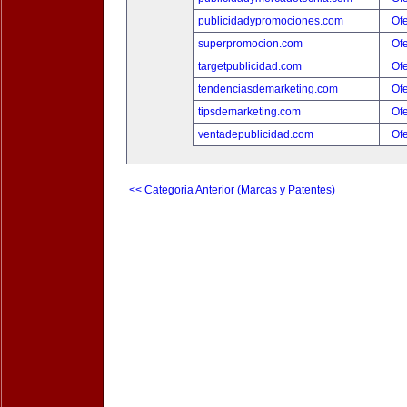
publicidadypromociones.com
Ofe
superpromocion.com
Ofe
targetpublicidad.com
Ofe
tendenciasdemarketing.com
Ofe
tipsdemarketing.com
Ofe
ventadepublicidad.com
Ofe
<< Categoria Anterior (Marcas y Patentes)