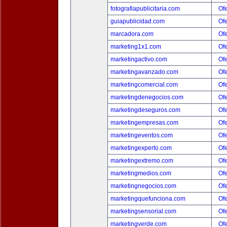
fotografiapublicitaria.com
Ofe
guiapublicidad.com
Ofe
marcadora.com
Ofe
marketing1x1.com
Ofe
marketingactivo.com
Ofe
marketingavanzado.com
Ofe
marketingcomercial.com
Ofe
marketingdenegocios.com
Ofe
marketingdeseguros.com
Ofe
marketingempresas.com
Ofe
marketingeventos.com
Ofe
marketingexperto.com
Ofe
marketingextremo.com
Ofe
marketingmedios.com
Ofe
marketingnegocios.com
Ofe
marketingquefunciona.com
Ofe
marketingsensorial.com
Ofe
marketingverde.com
Ofe